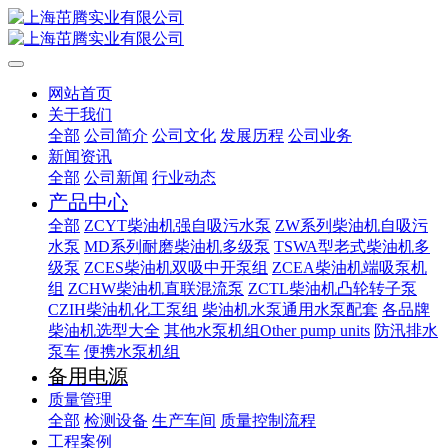
网站首页
关于我们
全部
公司简介
公司文化
发展历程
公司业务
新闻资讯
全部
公司新闻
行业动态
产品中心
全部
ZCYT柴油机强自吸污水泵
ZW系列柴油机自吸污
水泵
MD系列耐磨柴油机多级泵
TSWA型老式柴油机多
级泵
ZCES柴油机双吸中开泵组
ZCEA柴油机端吸泵机
组
ZCHW柴油机直联混流泵
ZCTL柴油机凸轮转子泵
CZIH柴油机化工泵组
柴油机水泵通用水泵配套
各品牌
柴油机选型大全
其他水泵机组Other pump units
防汛排水
泵车
便携水泵机组
备用电源
质量管理
全部
检测设备
生产车间
质量控制流程
工程案例