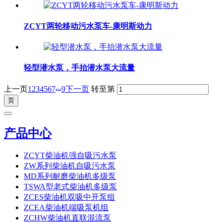
ZCYT两轮移动污水泵车-康明斯动力
轻型潜水泵，手抬潜水泵大流量
...
上一页
1
2
3
4
5
6
7
9
下一页
转至第
产品中心
ZCYT柴油机强自吸污水泵
ZW系列柴油机自吸污水泵
MD系列耐磨柴油机多级泵
TSWA型老式柴油机多级泵
ZCES柴油机双吸中开泵组
ZCEA柴油机端吸泵机组
ZCHW柴油机直联混流泵