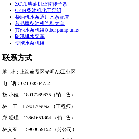
ZCTL柴油机凸轮转子泵
CZIH柴油机化工泵组
柴油机水泵通用水泵配套
各品牌柴油机选型大全
其他水泵机组Other pump units
防汛排水泵车
便携水泵机组
联系方式
地 址：上海奉贤区光明A3工业区
电 话：021-60534732
杨 小姐：18917269675（销 售）
林 工：15901709092 （工程师）
郑 经理：13661651804 （销 售）
林义春 ：15960059152 （分公司）