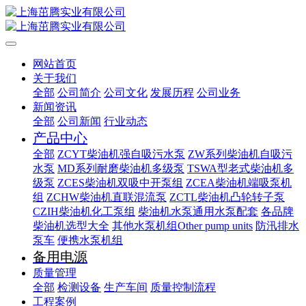
网站首页
关于我们
全部
公司简介
公司文化
发展历程
公司业务
新闻资讯
全部
公司新闻
行业动态
产品中心
全部
ZCYT柴油机强自吸污水泵
ZW系列柴油机自吸污
水泵
MD系列耐磨柴油机多级泵
TSWA型老式柴油机多
级泵
ZCES柴油机双吸中开泵组
ZCEA柴油机端吸泵机
组
ZCHW柴油机直联混流泵
ZCTL柴油机凸轮转子泵
CZIH柴油机化工泵组
柴油机水泵通用水泵配套
各品牌
柴油机选型大全
其他水泵机组Other pump units
防汛排水
泵车
便携水泵机组
备用电源
质量管理
全部
检测设备
生产车间
质量控制流程
工程案例