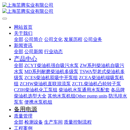
网站首页
关于我们
全部
公司简介
公司文化
发展历程
公司业务
新闻资讯
全部
公司新闻
行业动态
产品中心
全部
ZCYT柴油机强自吸污水泵
ZW系列柴油机自吸污
水泵
MD系列耐磨柴油机多级泵
TSWA型老式柴油机多
级泵
ZCES柴油机双吸中开泵组
ZCEA柴油机端吸泵机
组
ZCHW柴油机直联混流泵
ZCTL柴油机凸轮转子泵
CZIH柴油机化工泵组
柴油机水泵通用水泵配套
各品牌
柴油机选型大全
其他水泵机组Other pump units
防汛排水
泵车
便携水泵机组
备用电源
质量管理
全部
检测设备
生产车间
质量控制流程
工程案例