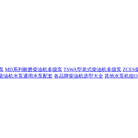
泵
MD系列耐磨柴油机多级泵
TSWA型老式柴油机多级泵
ZCE
柴油机水泵通用水泵配套
各品牌柴油机选型大全
其他水泵机组Other