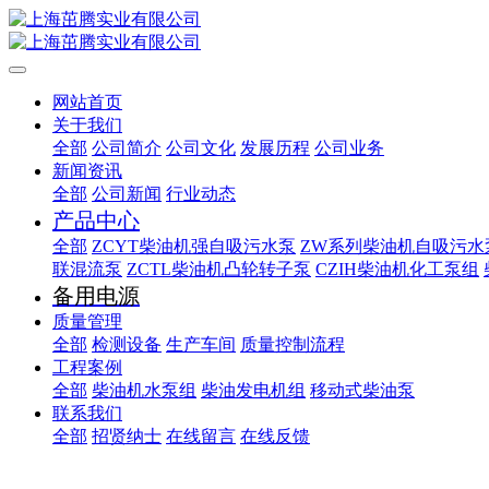
网站首页
关于我们
全部
公司简介
公司文化
发展历程
公司业务
新闻资讯
全部
公司新闻
行业动态
产品中心
全部
ZCYT柴油机强自吸污水泵
ZW系列柴油机自吸污水
联混流泵
ZCTL柴油机凸轮转子泵
CZIH柴油机化工泵组
备用电源
质量管理
全部
检测设备
生产车间
质量控制流程
工程案例
全部
柴油机水泵组
柴油发电机组
移动式柴油泵
联系我们
全部
招贤纳士
在线留言
在线反馈