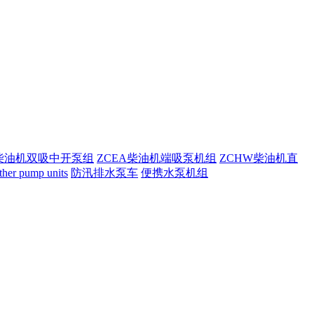
S柴油机双吸中开泵组
ZCEA柴油机端吸泵机组
ZCHW柴油机直
 pump units
防汛排水泵车
便携水泵机组