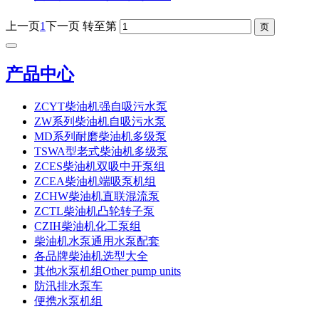
上一页
1
下一页
转至第
产品中心
ZCYT柴油机强自吸污水泵
ZW系列柴油机自吸污水泵
MD系列耐磨柴油机多级泵
TSWA型老式柴油机多级泵
ZCES柴油机双吸中开泵组
ZCEA柴油机端吸泵机组
ZCHW柴油机直联混流泵
ZCTL柴油机凸轮转子泵
CZIH柴油机化工泵组
柴油机水泵通用水泵配套
各品牌柴油机选型大全
其他水泵机组Other pump units
防汛排水泵车
便携水泵机组