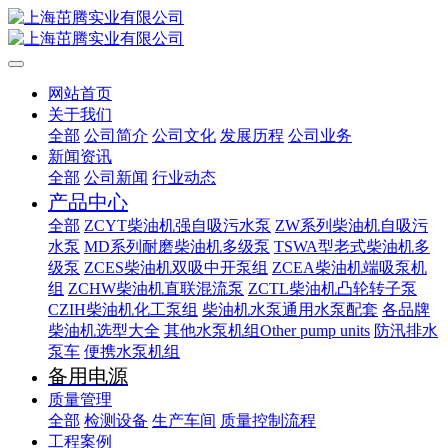
网站首页
关于我们
全部
公司简介
公司文化
发展历程
公司业务
新闻资讯
全部
公司新闻
行业动态
产品中心
全部
ZCYT柴油机强自吸污水泵
ZW系列柴油机自吸污
水泵
MD系列耐磨柴油机多级泵
TSWA型老式柴油机多
级泵
ZCES柴油机双吸中开泵组
ZCEA柴油机端吸泵机
组
ZCHW柴油机直联混流泵
ZCTL柴油机凸轮转子泵
CZIH柴油机化工泵组
柴油机水泵通用水泵配套
各品牌
柴油机选型大全
其他水泵机组Other pump units
防汛排水
泵车
便携水泵机组
备用电源
质量管理
全部
检测设备
生产车间
质量控制流程
工程案例