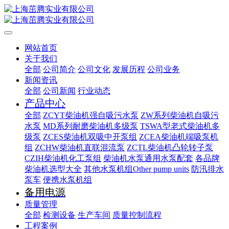
网站首页
关于我们
全部
公司简介
公司文化
发展历程
公司业务
新闻资讯
全部
公司新闻
行业动态
产品中心
全部
ZCYT柴油机强自吸污水泵
ZW系列柴油机自吸污
水泵
MD系列耐磨柴油机多级泵
TSWA型老式柴油机多
级泵
ZCES柴油机双吸中开泵组
ZCEA柴油机端吸泵机
组
ZCHW柴油机直联混流泵
ZCTL柴油机凸轮转子泵
CZIH柴油机化工泵组
柴油机水泵通用水泵配套
各品牌
柴油机选型大全
其他水泵机组Other pump units
防汛排水
泵车
便携水泵机组
备用电源
质量管理
全部
检测设备
生产车间
质量控制流程
工程案例