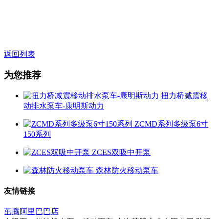
无堵塞自吸排污泵，矿用柴油机水泵，上海柴油机水泵，自动
柴油机水泵，高山送水柴油机水泵，井点降水泵，防汛水泵，
移动式柴油机水泵，柴油机消防泵，柴油泵组。配套柴油机有
康明斯泵用发动机型号，玉柴泵用柴油机型号。
返回列表
为您推荐
扭力桥减震移
动排水泵车-康明斯动力
ZCMD系列多级泵6寸
150系列
ZCES双吸中开泵
森林防火移动泵车
友情链接
茁腾阿里巴巴店