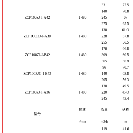
331
77.5
140
70.8
ZCP100ZJ-I-A42
1
480
245
67
275
65.5
130
61.O
ZCP1OOZJ-I-A39
1
480
228
57.8
255
56.5
176
66.8
ZCP100ZJ-I-B42
1
480
309
60.5
365
56.9
96
70.7
ZCP100ZJG-I-B42
1
480
149
63.8
205
56.3
130
49.5
ZCP100ZJ-I-A36
1
480
220
45.O
245
43.4
转速
流量
扬程
型号
r/min
m
3
/h
m
119
41.6