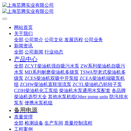
网站首页
关于我们
全部
公司简介
公司文化
发展历程
公司业务
新闻资讯
全部
公司新闻
行业动态
产品中心
全部
ZCYT柴油机强自吸污水泵
ZW系列柴油机自吸污
水泵
MD系列耐磨柴油机多级泵
TSWA型老式柴油机多
级泵
ZCES柴油机双吸中开泵组
ZCEA柴油机端吸泵机
组
ZCHW柴油机直联混流泵
ZCTL柴油机凸轮转子泵
CZIH柴油机化工泵组
柴油机水泵通用水泵配套
各品牌
柴油机选型大全
其他水泵机组Other pump units
防汛排水
泵车
便携水泵机组
备用电源
质量管理
全部
检测设备
生产车间
质量控制流程
工程案例