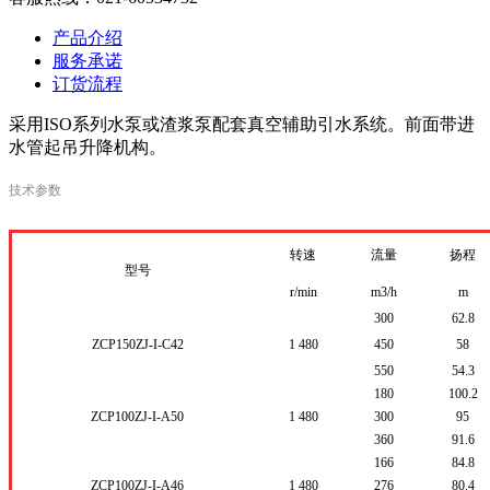
产品介绍
服务承诺
订货流程
采用ISO系列水泵或渣浆泵配套真空辅助引水系统。前面带进
水管起吊升降机构。
技术参数
转速
流量
扬程
型号
r/min
m
3
/h
m
300
62.8
ZCP150ZJ-I-C42
1
480
450
58
550
54.3
180
100.2
ZCP100ZJ-I-A50
1
480
300
95
360
91.6
166
84.8
ZCP100ZJ-I-A46
1
480
276
80.4